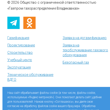
© 2026 Общество с ограниченной ответственностью
«Газпром газораспределение Владикавказ»
Газификация
Заявка на догазификацию
Проектирование
Заявка на
техобслуживание газового
Строительство
оборудования
Учебный центр
Безопасный газ
Эксплуатация
Техническое обслуживание
ВДГО
Наш сайт обрабатывает файлы cookie (в том числе, файлы cookie,
Социальные сети «Газпром межрегионгаз»
используемые «Яндекс-метрикой»). Они помогают делать сайт удобнее
для пользователей. Нажав кнопку «Соглашаюсь», вы даете свое
согласие на обработку файлов cookie вашего браузера. Обработка
Разработка сайта
Web Robot