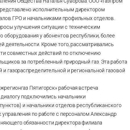
вления Общества Наталья Суворова. ООО «Газпром
представлено исполнительным директором
алов ГРО и начальниками профильных отделов.
росы улучшения ситуации с техническим
 оборудования у абонентов республики, более
ей деятельности. Кроме того, рассматривались
сти совместных действий по отключению
ьщиков за потребленный природный газ. Эта работа
й и газораспределительной и региональной газовой
жрегионгаз Пятигорск» рабочая встреча
 диалогу подключились начальники
 пунктов) и начальники отделов республиканского
к управления по работе с персоналом Александр
няющего обязанности директора филиала