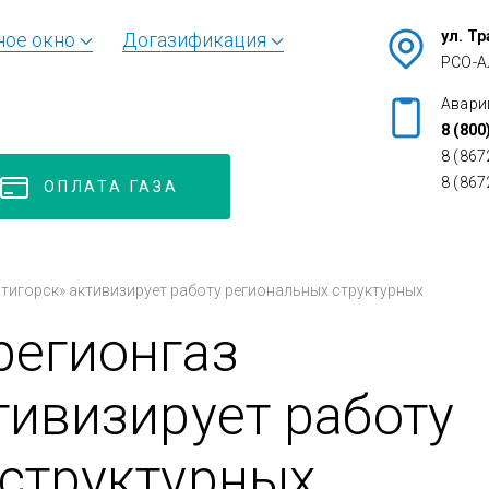
ул. Т
ное окно
Догазификация
РСО-А
Авари
8 (800
8 (867
8 (867
ОПЛАТА ГАЗА
тигорск» активизирует работу региональных структурных
регионгаз
тивизирует работу
структурных