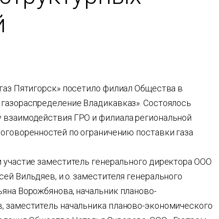
й
аз Пятигорск» посетило филиал Общества в
 газораспределение Владикавказ». Состоялось
у взаимодействия ГРО и филиала региональной
договоренностей по ограничению поставки газа
и участие заместитель генерального директора ООО
ей Вильдяев, и.о. заместителя генерального
ьяна Ворожбянова, начальник планово-
, заместитель начальника планово-экономического