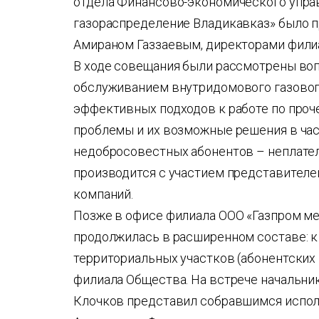
отдела Финансово-экономического упра
газораспределение Владикавказ» было 
Амираном Газзаевым, директорами фили
В ходе совещания были рассмотрены воп
обслуживанием внутридомового газового
эффективных подходов к работе по проч
проблемы и их возможные решения в ча
недобросовестных абонентов – неплател
производится с участием представителе
компаний.
Позже в офисе филиала ООО «Газпром ме
продолжилась в расширенном составе: к
территориальных участков (абонентских
филиала Общества. На встрече начальни
Клочков представил собравшимся испол