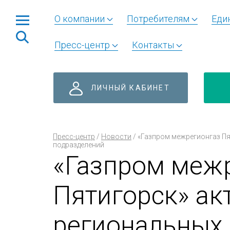
О компании
Потребителям
Еди
Пресс-центр
Контакты
ЛИЧНЫЙ КАБИНЕТ
Пресс-центр
/
Новости
/
«Газпром межрегионгаз Пя
подразделений
«Газпром меж
Пятигорск» ак
региональных 