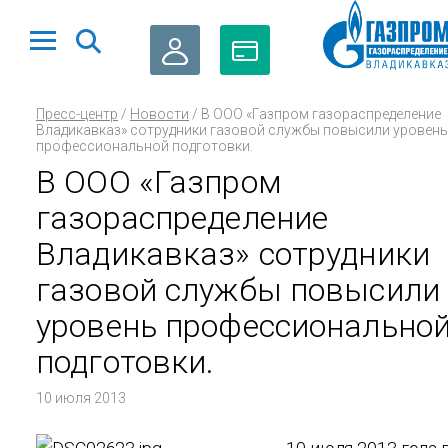
ЛИЧНЫЙ
ОПЛАТА
Пресс-центр
/
Новости
/
В ООО «Газпром газораспределение
КАБИНЕТ
ГАЗА
Владикавказ» сотрудники газовой службы повысили уровень
профессиональной подготовки.
В ООО «Газпром
газораспределение
Владикавказ» сотрудники
газовой службы повысили
уровень профессионально
подготовки.
10 июля 2013