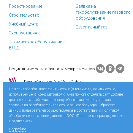
Проектирование
Заявка на
техобслуживание газового
Строительство
оборудования
Учебный центр
Безопасный газ
Эксплуатация
Техническое обслуживание
ВДГО
Социальные сети «Газпром межрегионгаз»
Разработка сайта
Web Robot
Наш сайт обрабатывает файлы cookie (в том числе, файлы cookie,
используемые «Яндекс-метрикой»). Они помогают делать сайт удобнее
для пользователей. Нажав кнопку «Соглашаюсь», вы даете свое
согласие на обработку файлов cookie вашего браузера. Обработка
данных пользователей осуществляется в соответствии с Политикой
обработки персональных данных в ООО «Газпром газораспределение
Владикавказ».
Подробнее