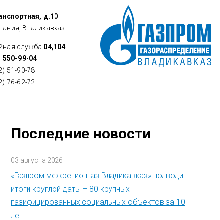
ранспортная, д.10
лания, Владикавказ
йная служба
04,104
) 550-99-04
2) 51-90-78
2) 76-62-72
Последние новости
03 августа 2026
«Газпром межрегионгаз Владикавказ» подводит
итоги круглой даты – 80 крупных
газифицированных социальных объектов за 10
лет