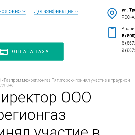
ул. Т
ное окно
Догазификация
РСО-А
Авари
8 (800
8 (867
8 (867
ОПЛАТА ГАЗА
 «Газпром межрегионгаз Пятигорск» принял участие в траурной
еслане
директор ООО
регионгаз
инял участие в