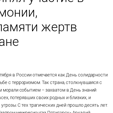
монии,
памяти жертв
лане
нтября в России отмечается как День солидарности
ьбе с терроризмом. Так страна, столкнувшаяся с
 морали событием – захватом в День знаний
всех, потерявших своих родных и близких, и
угрозы. С тех трагических дней прошло десять лет.
Газпром межрегионгаз Пятигорск» Аркадий