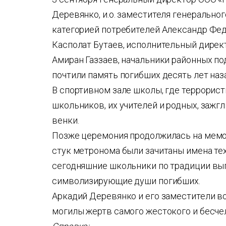
Деревянко, и.о. заместителя генерально
категорией потребителей Александр Фед
Касполат Бутаев, исполнительный дирек
Амиран Газзаев, начальники районных п
почтили память погибших десять лет наз
В спортивном зале школы, где террорист
школьников, их учителей и родных, зажг
венки.
Позже церемония продолжилась на мемо
стук метронома были зачитаны имена тех
сегодняшние школьники по традиции вып
символизирующие души погибших.
Аркадий Деревянко и его заместители во
могилы жертв самого жестокого и бесчел