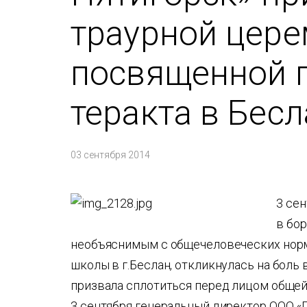
траурной цере
посвященной 
теракта в Бес
03 сентября 2014
3 се
в бор
необъяснимым с общечеловеческих норм
школы в г.Беслан, откликнулась на боль 
призвала сплотиться перед лицом общей 
3 сентября генеральный директор ООО «