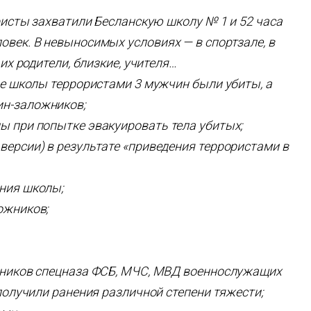
ористы захватили Бесланскую школу № 1 и 52 часа
овек. В невыносимых условиях — в спортзале, в
 их родители, близкие, учителя…
оре школы террористами 3 мужчин были убиты, а
ин-заложников;
ы при попытке эвакуировать тела убитых;
версии) в результате «приведения террористами в
ания школы;
ожников;
удников спецназа ФСБ, МЧС, МВД военнослужащих
 получили ранения различной степени тяжести;