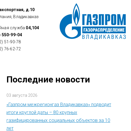
ранспортная, д.10
лания, Владикавказ
йная служба
04,104
) 550-99-04
2) 51-90-78
2) 76-62-72
Последние новости
03 августа 2026
«Газпром межрегионгаз Владикавказ» подводит
итоги круглой даты – 80 крупных
газифицированных социальных объектов за 10
лет