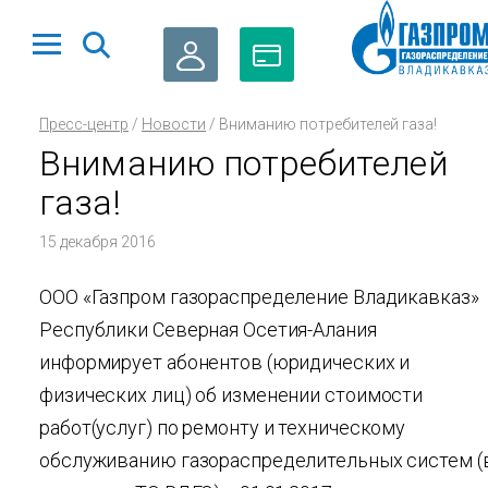
ЛИЧНЫЙ
ОПЛАТА
Пресс-центр
/
Новости
/
Вниманию потребителей газа!
КАБИНЕТ
ГАЗА
Вниманию потребителей
газа!
15 декабря 2016
ООО «Газпром газораспределение Владикавказ»
Республики Северная Осетия-Алания
информирует абонентов (юридических и
физических лиц) об изменении стоимости
работ(услуг) по ремонту и техническому
обслуживанию газораспределительных систем (