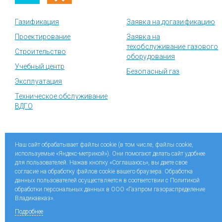
Газификация
Заявка на догазификацию
Проектирование
Заявка на
техобслуживание газового
Строительство
оборудования
Учебный центр
Безопасный газ
Эксплуатация
Техническое обслуживание
ВДГО
Социальные сети «Газпром межрегионгаз»
Наш сайт обрабатывает файлы cookie (в том числе, файлы cookie,
используемые «Яндекс-метрикой»). Они помогают делать сайт удобнее
Разработка сайта
Web Robot
для пользователей. Нажав кнопку «Соглашаюсь», вы даете свое
согласие на обработку файлов cookie вашего браузера. Обработка
данных пользователей осуществляется в соответствии с Политикой
обработки персональных данных в ООО «Газпром газораспределение
Владикавказ».
Подробнее