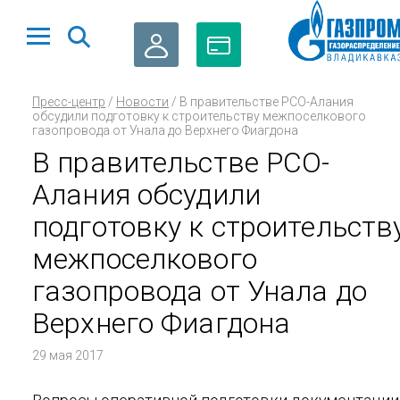
ЛИЧНЫЙ
ОПЛАТА
Пресс-центр
/
Новости
/
В правительстве РСО-Алания
КАБИНЕТ
ГАЗА
обсудили подготовку к строительству межпоселкового
газопровода от Унала до Верхнего Фиагдона
В правительстве РСО-
Алания обсудили
подготовку к строительств
межпоселкового
газопровода от Унала до
Верхнего Фиагдона
29 мая 2017