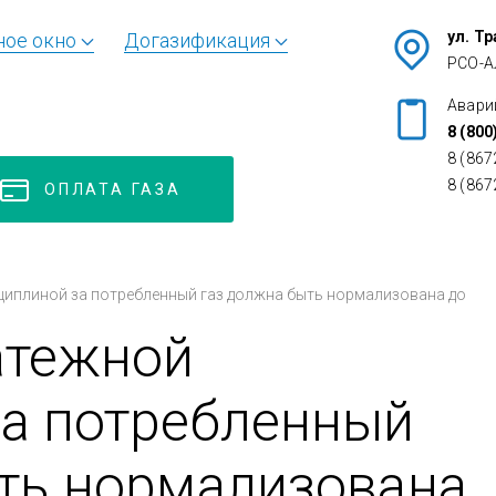
ул. Т
ное окно
Догазификация
РСО-А
Авари
8 (800
8 (867
8 (867
ОПЛАТА ГАЗА
циплиной за потребленный газ должна быть нормализована до
атежной
за потребленный
ть нормализована