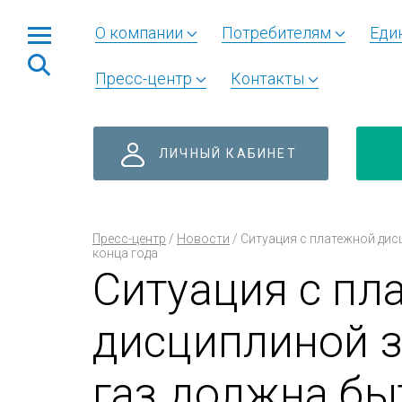
О компании
Потребителям
Еди
Пресс-центр
Контакты
ЛИЧНЫЙ КАБИНЕТ
Пресс-центр
/
Новости
/
Ситуация с платежной дис
конца года
Ситуация с пл
дисциплиной 
газ должна бы