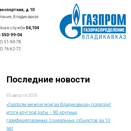
ранспортная, д.10
лания, Владикавказ
йная служба
04,104
) 550-99-04
2) 51-90-78
2) 76-62-72
Последние новости
03 августа 2026
«Газпром межрегионгаз Владикавказ» подводит
итоги круглой даты – 80 крупных
газифицированных социальных объектов за 10
лет