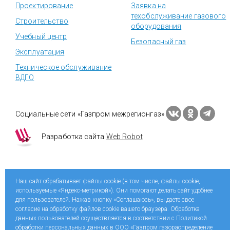
Проектирование
Заявка на
техобслуживание газового
Строительство
оборудования
Учебный центр
Безопасный газ
Эксплуатация
Техническое обслуживание
ВДГО
Социальные сети «Газпром межрегионгаз»
Разработка сайта
Web Robot
Наш сайт обрабатывает файлы cookie (в том числе, файлы cookie,
используемые «Яндекс-метрикой»). Они помогают делать сайт удобнее
для пользователей. Нажав кнопку «Соглашаюсь», вы даете свое
согласие на обработку файлов cookie вашего браузера. Обработка
данных пользователей осуществляется в соответствии с Политикой
обработки персональных данных в ООО «Газпром газораспределение