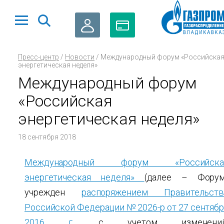
ЛИЧНЫЙ
ОПЛАТА
Пресс-центр
/
Новости
/
Международный форум «Российска
КАБИНЕТ
ГАЗА
энергетическая неделя»
Международный форум
«Российская
энергетическая неделя»
18 сентября 2018
Международный форум «Российска
энергетическая неделя»
(далее – Форум
учрежден
распоряжением Правительств
Российской Федерации № 2026-р от 27 сентябр
2016 г.
с учетом изменений