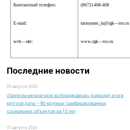
Контактный телефон:
(8672) 408-408
Е-mail:
tarasyants
_
la
@
rgk
—
rso
.
ru
web
—
site
:
www
.
rgk
—
rso
.
ru
Последние новости
03 августа 2026
«Газпром межрегионгаз Владикавказ» подводит итоги
круглой даты – 80 крупных газифицированных
социальных объектов за 10 лет
01 августа 2026