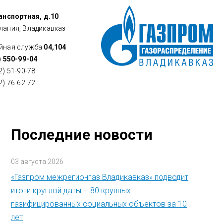
ранспортная, д.10
лания, Владикавказ
йная служба
04,104
) 550-99-04
2) 51-90-78
2) 76-62-72
Последние новости
03 августа 2026
«Газпром межрегионгаз Владикавказ» подводит
итоги круглой даты – 80 крупных
газифицированных социальных объектов за 10
лет