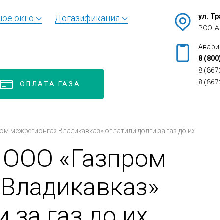
ул. Т
ное окно
Догазификация
РСО-А
Авари
8 (800
8 (867
8 (867
ОПЛАТА ГАЗА
ом межрегионгаз Владикавказ» оплатили долги за газ до их
 ООО «Газпром
 Владикавказ»
 за газ до их