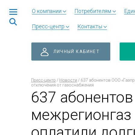
О компании
Потребителям
Еди
Пресс-центр
Контакты
ЛИЧНЫЙ КАБИНЕТ
Пресс-центр
/
Новости
/
637 абонентов ООО «Газпр
отключения от газоснабжения
637 абонентов
межрегионгаз
оплатили долги