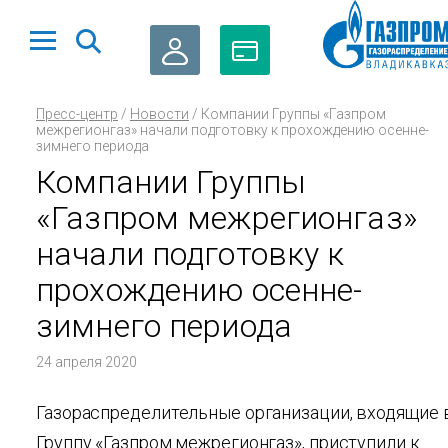
ЛИЧНЫЙ
ОПЛАТА
Пресс-центр
/
Новости
/
Компании Группы «Газпром
КАБИНЕТ
ГАЗА
межрегионгаз» начали подготовку к прохождению осенне-
зимнего периода
Компании Группы
«Газпром межрегионгаз»
начали подготовку к
прохождению осенне-
зимнего периода
24 апреля 2020
Газораспределительные организации, входящие 
Группу «Газпром межрегионгаз», приступили к