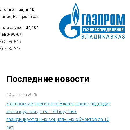
ранспортная, д.10
лания, Владикавказ
йная служба
04,104
) 550-99-04
2) 51-90-78
2) 76-62-72
Последние новости
03 августа 2026
«Газпром межрегионгаз Владикавказ» подводит
итоги круглой даты – 80 крупных
газифицированных социальных объектов за 10
лет