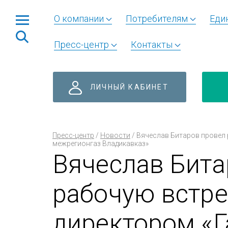
О компании
Потребителям
Еди
Пресс-центр
Контакты
ЛИЧНЫЙ КАБИНЕТ
Пресс-центр
/
Новости
/
Вячеслав Битаров провел 
межрегионгаз Владикавказ»
Вячеслав Бита
рабочую встре
директором «