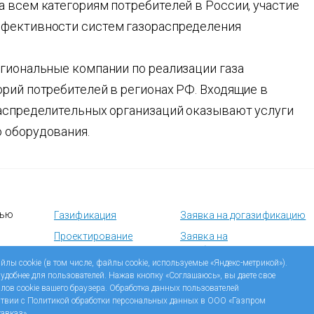
 всем категориям потребителей в России, участие
ффективности систем газораспределения
егиональные компании по реализации газа
орий потребителей в регионах РФ. Входящие в
распределительных организаций оказывают услуги
 оборудования.
тью
Газификация
Заявка на догазификацию
Проектирование
Заявка на
техобслуживание
Строительство
йлы cookie (в том числе, файлы cookie, используемые «Яндекс-метрикой»).
газового оборудования
 удобнее для пользователей. Нажав кнопку «Соглашаюсь», вы даете свое
Учебный центр
Безопасный газ
йлов cookie вашего браузера. Обработка данных пользователей
Эксплуатация
тствии с Политикой обработки персональных данных в ООО «Газпром
авказ».