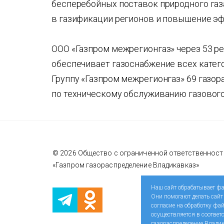
бесперебойных поставок природного газа
в газификации регионов и повышение э
ООО «Газпром межрегионгаз» через 53 р
обеспечивает газоснабжение всех катег
Группу «Газпром межрегионгаз» 69 газо
по техническому обслуживанию газового
© 2026 Общество с ограниченной ответственнос
«Газпром газораспределение Владикавказ»
Наш сайт обрабатывает фа
Они помогают делать сайт
согласие на обработку фа
осуществляется в соотве
газораспределение Владик