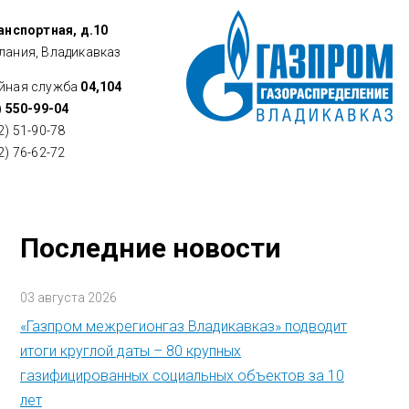
ранспортная, д.10
лания, Владикавказ
йная служба
04,104
) 550-99-04
2) 51-90-78
2) 76-62-72
Последние новости
03 августа 2026
«Газпром межрегионгаз Владикавказ» подводит
итоги круглой даты – 80 крупных
газифицированных социальных объектов за 10
лет