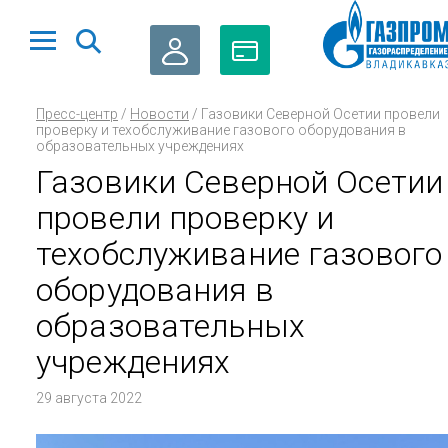
ЛИЧНЫЙ
ОПЛАТА
Пресс-центр
/
Новости
/
Газовики Северной Осетии провели
КАБИНЕТ
ГАЗА
проверку и техобслуживание газового оборудования в
образовательных учреждениях
Газовики Северной Осетии
провели проверку и
техобслуживание газового
оборудования в
образовательных
учреждениях
29 августа 2022