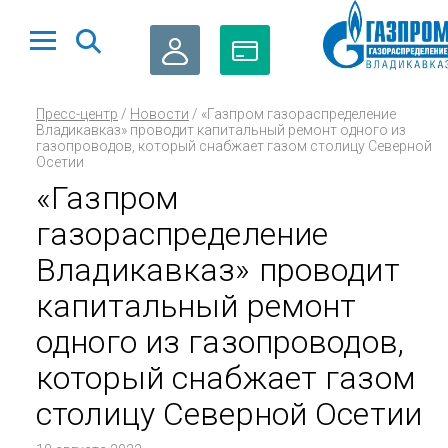
ЛИЧНЫЙ
ОПЛАТА
Пресс-центр
/
Новости
/
«Газпром газораспределение
КАБИНЕТ
ГАЗА
Владикавказ» проводит капитальный ремонт одного из
газопроводов, который снабжает газом столицу Северной
Осетии
«Газпром
газораспределение
Владикавказ» проводит
капитальный ремонт
одного из газопроводов,
который снабжает газом
столицу Северной Осетии