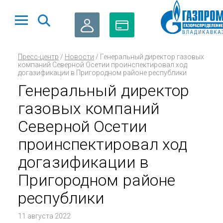
ЛИЧНЫЙ
ОПЛАТА
Пресс-центр
/
Новости
/
Генеральный директор газовых
КАБИНЕТ
ГАЗА
компаний Северной Осетии проинспектировал ход
догазификации в Пригородном районе республики
Генеральный директор
газовых компаний
Северной Осетии
проинспектировал ход
догазификации в
Пригородном районе
республики
11 августа 2022