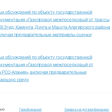
х обсуждений по объекту государственной
окументация «Газопровод межпоселковый от трассы
ид, В.Згид, Камунта, Дунта и Мацута Алагирского района
включая предварительные материалы оценки
х обсуждений по объекту государственной
документация «Газопровод межпоселковый от
на РСО-Алания», включая предварительные
ужающую среду
тью
Газификация
Заявка на догазификацию