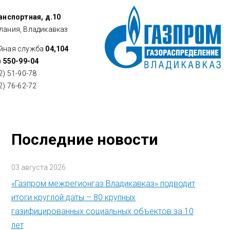
ранспортная, д.10
лания, Владикавказ
йная служба
04,104
) 550-99-04
2) 51-90-78
2) 76-62-72
Последние новости
03 августа 2026
«Газпром межрегионгаз Владикавказ» подводит
итоги круглой даты – 80 крупных
газифицированных социальных объектов за 10
лет