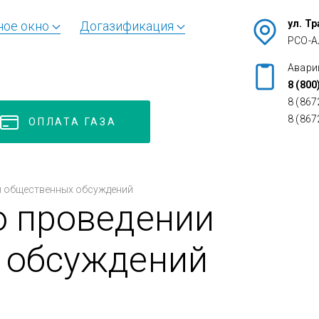
ул. Т
ное окно
Догазификация
РСО-А
Авари
8 (800
8 (867
8 (867
ОПЛАТА ГАЗА
и общественных обсуждений
о проведении
 обсуждений