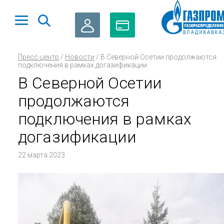
ЛИЧНЫЙ
ОПЛАТА
Пресс-центр
/
Новости
/
В Северной Осетии продолжаются
КАБИНЕТ
ГАЗА
подключения в рамках догазификации
В Северной Осетии
продолжаются
подключения в рамках
догазификации
22 марта 2023