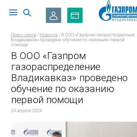
ЛИЧНЫЙ
ОПЛАТА
Пресс-центр
/
Новости
/
В ООО «Газпром газораспределение
КАБИНЕТ
ГАЗА
Владикавказ» проведено обучение по оказанию первой
помощи
В ООО «Газпром
газораспределение
Владикавказ» проведено
обучение по оказанию
первой помощи
24 апреля 2024