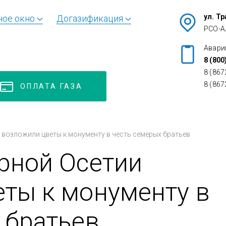
ул. Т
ное окно
Догазификация
РСО-А
Авари
8 (800
8 (867
8 (867
ОПЛАТА ГАЗА
 возложили цветы к монументу в честь семерых братьев
рной Осетии
ты к монументу в
 братьев