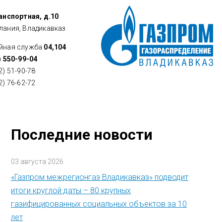
ранспортная, д.10
лания, Владикавказ
йная служба
04,104
) 550-99-04
2) 51-90-78
2) 76-62-72
Последние новости
03 августа 2026
«Газпром межрегионгаз Владикавказ» подводит
итоги круглой даты – 80 крупных
газифицированных социальных объектов за 10
лет