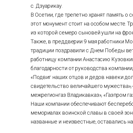
с. Дзуарикау.
В Осетии, где трепетно хранят память о 
этот монумент стоит на особом месте. Т
из которой семеро сыновей ушли на фрон
Также, в преддверии 9 мая работники М
традиции поздравили с Днем Победы ве
работницу компании Анастасию Кузовкин
благодарности от руководства компании,
«Подвиг наших отцов и дедов навеки до
свидетельство величайшего мужества»,-
межрегионгаз Владикавказ», «Газпром г
Наши компании обеспечивают бесперебой
мемориалах воинской славы в своей зоне
названные и неизвестные, оставались на