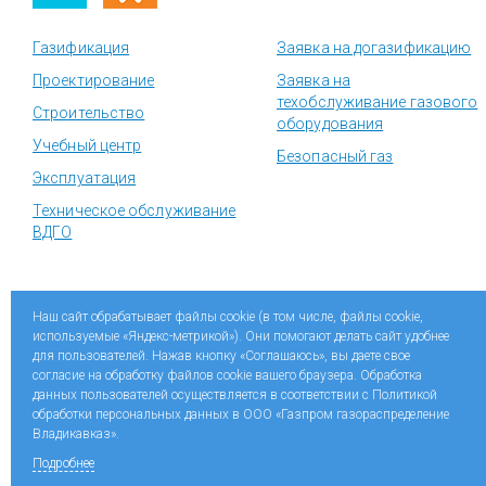
Газификация
Заявка на догазификацию
Проектирование
Заявка на
техобслуживание газового
Строительство
оборудования
Учебный центр
Безопасный газ
Эксплуатация
Техническое обслуживание
ВДГО
Социальные сети «Газпром межрегионгаз»
Наш сайт обрабатывает файлы cookie (в том числе, файлы cookie,
используемые «Яндекс-метрикой»). Они помогают делать сайт удобнее
Разработка сайта
Web Robot
для пользователей. Нажав кнопку «Соглашаюсь», вы даете свое
согласие на обработку файлов cookie вашего браузера. Обработка
данных пользователей осуществляется в соответствии с Политикой
обработки персональных данных в ООО «Газпром газораспределение
Владикавказ».
Подробнее