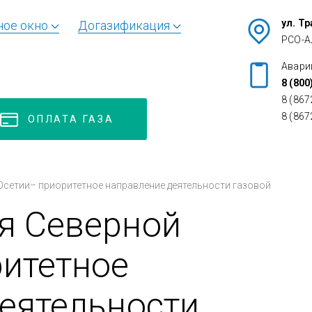
ул. Т
ное окно
Догазификация
РСО-А
Авари
8 (800
8 (867
8 (867
ОПЛАТА ГАЗА
сетии– приоритетное направление деятельности газовой
я Северной
итетное
еятельности