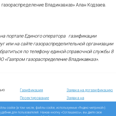
 газораспределение Владикавказ» Алан Кодзаев.
на портале Единого оператора газификации
слуг или на сайте газораспределительной организации
обратиться по телефону единой справочной службы 8
ОО «Газп
р
ом газораспределение Владикавказ».
тью
Газификация
Заявка на догазификацию
Проектирование
Заявка на
техобслуживание
Строительство
йлы cookie (в том числе, файлы cookie, используемые «Яндекс-метрикой»).
газового оборудования
 удобнее для пользователей. Нажав кнопку «Соглашаюсь», вы даете свое
Учебный центр