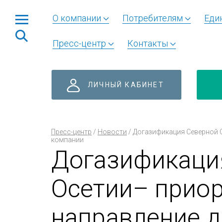
О компании
Потребителям
Еди
Пресс-центр
Контакты
ЛИЧНЫЙ КАБИНЕТ
Пресс-центр
/
Новости
/
Догазификация Северной О
компании
Догазификаци
Осетии– приор
направление д