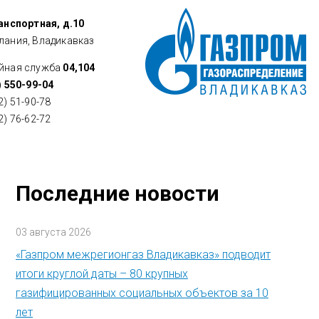
ранспортная, д.10
лания, Владикавказ
йная служба
04,104
) 550-99-04
2) 51-90-78
2) 76-62-72
Последние новости
03 августа 2026
«Газпром межрегионгаз Владикавказ» подводит
итоги круглой даты – 80 крупных
газифицированных социальных объектов за 10
лет