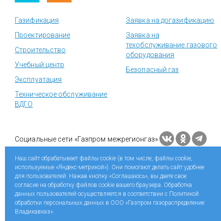
Газификация
Заявка на догазификацию
Проектирование
Заявка на
техобслуживание газового
Строительство
оборудования
Учебный центр
Безопасный газ
Эксплуатация
Техническое обслуживание
ВДГО
Социальные сети «Газпром межрегионгаз»
Наш сайт обрабатывает файлы cookie (в том числе, файлы cookie,
Разработка сайта
Web Robot
используемые «Яндекс-метрикой»). Они помогают делать сайт удобнее
для пользователей. Нажав кнопку «Соглашаюсь», вы даете свое
согласие на обработку файлов cookie вашего браузера. Обработка
данных пользователей осуществляется в соответствии с Политикой
обработки персональных данных в ООО «Газпром газораспределение
Владикавказ».