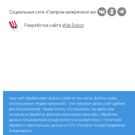
Социальные сети «Газпром межрегионгаз»
Разработка сайта
Web Robot
Наш сайт обрабатывает файлы cookie (в том числе, файлы cookie,
используемые «Яндекс-метрикой»). Они помогают делать сайт удобнее
для пользователей. Нажав кнопку «Соглашаюсь», вы даете свое
согласие на обработку файлов cookie вашего браузера. Обработка
данных пользователей осуществляется в соответствии с Политикой
обработки персональных данных в ООО «Газпром газораспределение
Владикавказ».