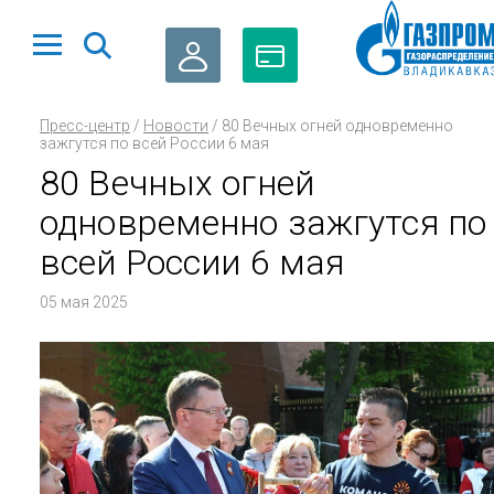
ЛИЧНЫЙ
ОПЛАТА
Пресс-центр
/
Новости
/
80 Вечных огней одновременно
КАБИНЕТ
ГАЗА
зажгутся по всей России 6 мая
80 Вечных огней
одновременно зажгутся по
всей России 6 мая
05 мая 2025