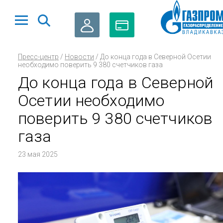
ЛИЧНЫЙ
ОПЛАТА
Пресс-центр
/
Новости
/
До конца года в Северной Осетии
КАБИНЕТ
ГАЗА
необходимо поверить 9 380 счетчиков газа
До конца года в Северной
Осетии необходимо
поверить 9 380 счетчиков
газа
23 мая 2025