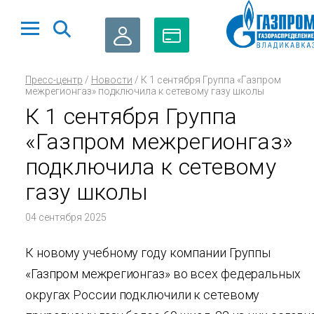
ЛИЧНЫЙ
ОПЛАТА
Пресс-центр
/
Новости
/
К 1 сентября Группа «Газпром
КАБИНЕТ
ГАЗА
межрегионгаз» подключила к сетевому газу школы
К 1 сентября Группа
«Газпром межрегионгаз»
подключила к сетевому
газу школы
04 сентября 2025
К новому учебному году компании Группы
«Газпром межрегионгаз» во всех федеральных
округах России подключили к сетевому