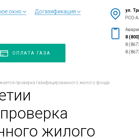
ул. Т
ное окно
Догазификация
РСО-А
Авари
8 (800
8 (867
8 (867
ОПЛАТА ГАЗА
лжается проверка газифицированного жилого фонда
етии
 проверка
нного жилого