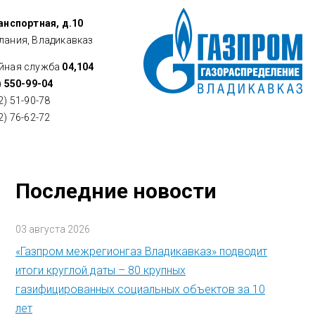
ранспортная, д.10
лания, Владикавказ
йная служба
04,104
) 550-99-04
2) 51-90-78
2) 76-62-72
Последние новости
03 августа 2026
«Газпром межрегионгаз Владикавказ» подводит
итоги круглой даты – 80 крупных
газифицированных социальных объектов за 10
лет