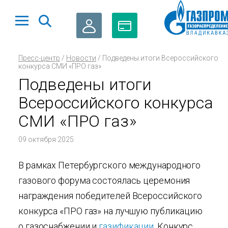
ЛИЧНЫЙ
ОПЛАТА
Пресс-центр
/
Новости
/
Подведены итоги Всероссийского
КАБИНЕТ
ГАЗА
конкурса СМИ «ПРО газ»
Подведены итоги
Всероссийского конкурса
СМИ «ПРО газ»
09 октября 2025
В рамках Петербургского международного
газового форума состоялась церемония
награждения победителей Всероссийского
конкурса «ПРО газ» на лучшую публикацию
о газоснабжении и
газификации
. Конкурс