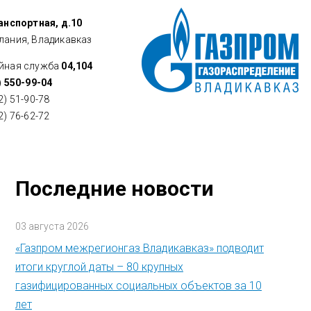
ранспортная, д.10
лания, Владикавказ
йная служба
04,104
) 550-99-04
2) 51-90-78
2) 76-62-72
Последние новости
03 августа 2026
«Газпром межрегионгаз Владикавказ» подводит
итоги круглой даты – 80 крупных
газифицированных социальных объектов за 10
лет