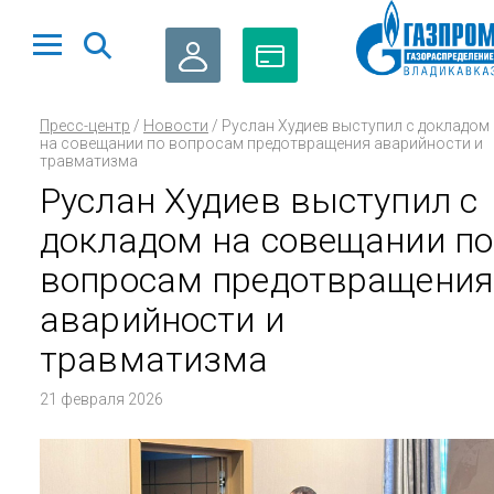
ЛИЧНЫЙ
ОПЛАТА
Пресс-центр
/
Новости
/
Руслан Худиев выступил с докладом
КАБИНЕТ
ГАЗА
на совещании по вопросам предотвращения аварийности и
травматизма
Руслан Худиев выступил с
докладом на совещании по
вопросам предотвращения
аварийности и
травматизма
21 февраля 2026