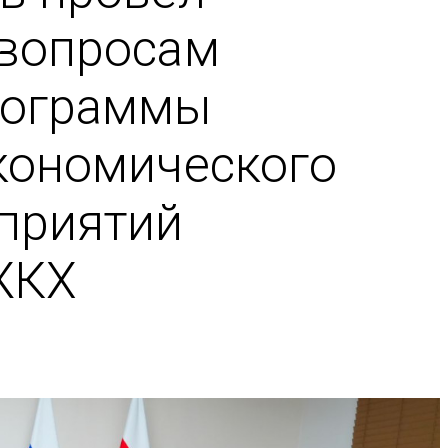
 вопросам
рограммы
кономического
приятий
ЖКХ