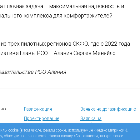
 главная задача – максимальная надежность и
ального комплекса для комфорта жителей
из трех пилотных регионов СКФО, где с 2022 года
циативе Главы РСО – Алания Сергея Меняйло.
равительства РСО-Алания
тью
Газификация
Заявка на догазификацию
Проектирование
Заявка на
техобслуживание
Строительство
йлы cookie (в том числе, файлы cookie, используемые «Яндекс-метрикой»).
газового оборудования
 удобнее для пользователей. Нажав кнопку «Соглашаюсь», вы даете свое
Учебный центр