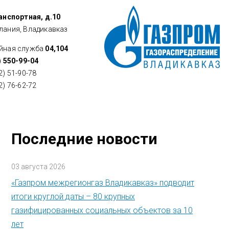
ранспортная, д.10
лания, Владикавказ
йная служба
04,104
) 550-99-04
2) 51-90-78
2) 76-62-72
Последние новости
03 августа 2026
«Газпром межрегионгаз Владикавказ» подводит
итоги круглой даты – 80 крупных
газифицированных социальных объектов за 10
лет