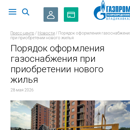
ЛИЧНЫЙ
ОПЛАТА
Пресс-центр
/
Новости
/
Порядок оформления газоснабжени
КАБИНЕТ
ГАЗА
при приобретении нового жилья
Порядок оформления
газоснабжения при
приобретении нового
жилья
28 мая 2026