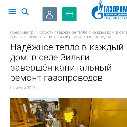
ЛИЧНЫЙ
ОПЛАТА
Пресс-центр
/
Новости
/
Надёжное тепло в каждый дом: в сел
КАБИНЕТ
ГАЗА
Зильги завершён капитальный ремонт газопроводов
Надёжное тепло в каждый
дом: в селе Зильги
завершён капитальный
ремонт газопроводов
04 июня 2026