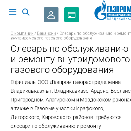
ЛИЧНЫЙ
ОПЛАТА
О компании
/
Вакансии
/
Слесарь по обслуживанию и ремонт
КАБИНЕТ
ГАЗА
внутридомового газового оборудования
Слесарь по обслуживанию
и ремонту внутридомового
газового оборудования
В филиалы ООО «Газпром газораспределение
Владикавказ» в г. Владикавказе, Ардоне, Беслане 
Пригородном, Алагирском и Моздокском районах
а также в Газовые участки Ирафского,
Дигорского, Кировского районов требуются
слесари по обслуживанию и ремонту