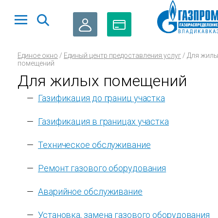
ЛИЧНЫЙ
ОПЛАТА
Единое окно
/
Единый центр предоставления услуг
/
Для жилы
КАБИНЕТ
ГАЗА
помещений
Для жилых помещений
Газификация до границ участка
Газификация в границах участка
Техническое обслуживание
Ремонт газового оборудования
Аварийное обслуживание
Установка, замена газового оборудования