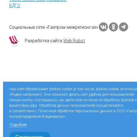
ВДГО
Социальные сети «Газпром межрегионгаз»
Разработка сайта
Web Robot
Наш сайт обрабатывает файлы cookie (в том числе, файлы cookie, использ
«Яндекс-метрикой»). Они помогают делать сайт удобнее для пользователей.
Нажав кнопку «Соглашаюсь», вы даете свое согласие на обработку файлов c
вашего браузера. Обработка данных пользователей осуществляется
в соответствии с Политикой обработки персональных данных в ООО «Газп
газораспределение Владикавказ».
Подробнее